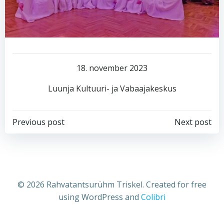
18. november 2023
Luunja Kultuuri- ja Vabaajakeskus
Post
Post
Previous post
Next post
navigation
navigation
© 2026 Rahvatantsurühm Triskel. Created for free
using WordPress and
Colibri