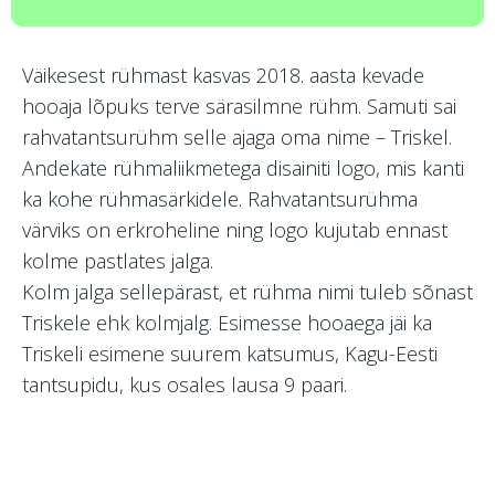
Väikesest rühmast kasvas 2018. aasta kevade
hooaja lõpuks terve särasilmne rühm. Samuti sai
rahvatantsurühm selle ajaga oma nime – Triskel.
Andekate rühmaliikmetega disainiti logo, mis kanti
ka kohe rühmasärkidele. Rahvatantsurühma
värviks on erkroheline ning logo kujutab ennast
kolme pastlates jalga.
Kolm jalga sellepärast, et rühma nimi tuleb sõnast
Triskele ehk kolmjalg. Esimesse hooaega jäi ka
Triskeli esimene suurem katsumus, Kagu-Eesti
tantsupidu, kus osales lausa 9 paari.