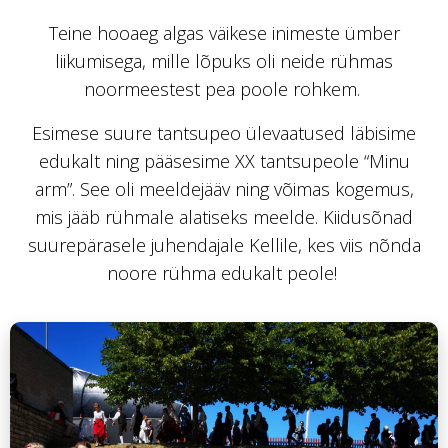
Teine hooaeg algas väikese inimeste ümber
liikumisega, mille lõpuks oli neide rühmas
noormeestest pea poole rohkem.
Esimese suure tantsupeo ülevaatused läbisime
edukalt ning pääsesime XX tantsupeole “Minu
arm”. See oli meeldejääv ning võimas kogemus,
mis jääb rühmale alatiseks meelde. Kiidusõnad
suurepärasele juhendajale Kellile, kes viis nõnda
noore rühma edukalt peole!