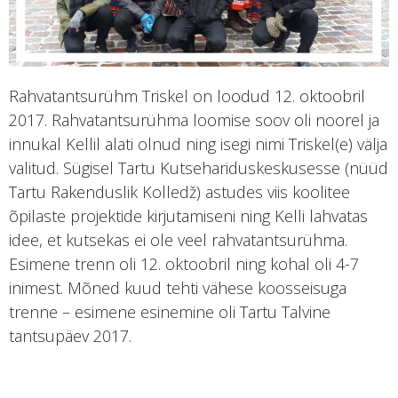
Rahvatantsurühm Triskel on loodud 12. oktoobril
2017. Rahvatantsurühma loomise soov oli noorel ja
innukal Kellil alati olnud ning isegi nimi Triskel(e) välja
valitud. Sügisel Tartu Kutsehariduskeskusesse (nüüd
Tartu Rakenduslik Kolledž) astudes viis koolitee
õpilaste projektide kirjutamiseni ning Kelli lahvatas
idee, et kutsekas ei ole veel rahvatantsurühma.
Esimene trenn oli 12. oktoobril ning kohal oli 4-7
inimest. Mõned kuud tehti vähese koosseisuga
trenne – esimene esinemine oli Tartu Talvine
tantsupäev 2017.